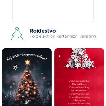
Rojdestvo
- o'z elektron kartangizni yarating