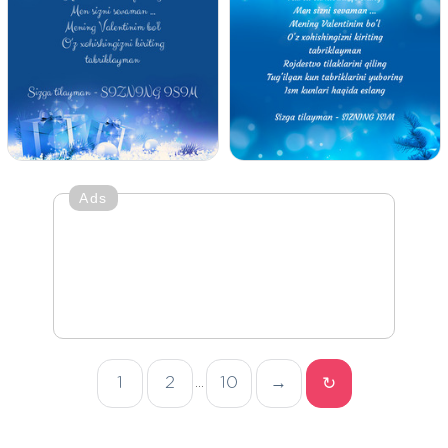
Ads
1
2
10
→
↻
...