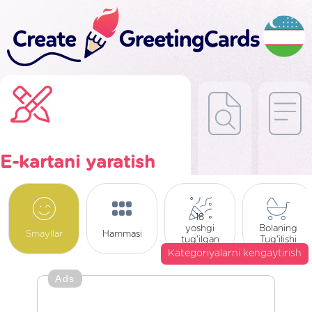
E-kartani yaratish
18
yoshgi
Bolaning
Smayllar
Hammasi
tug'ilgan
Tug'ilishi
kuni
Kategoriyalarni kengaytirish
Ads