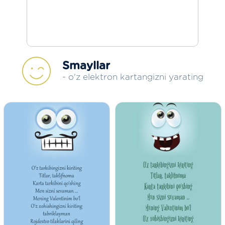
Smayllar
- o'z elektron kartangizni yarating