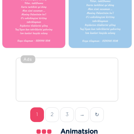
Ads
1
2
3
→
↻
Animatsion