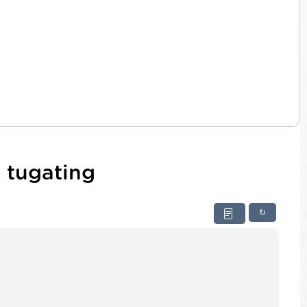
 tugating
↻