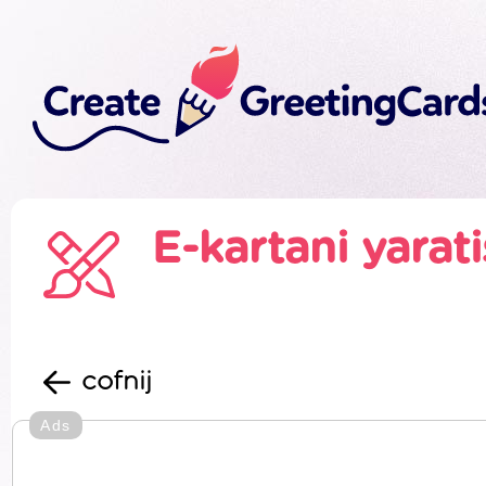
E-kartani yarat
cofnij
Ads