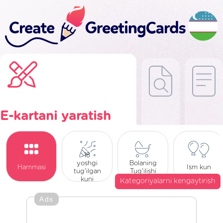
E-kartani yaratish
18
yoshgi
Bolaning
Hammasi
Ism kun
tug'ilgan
Tug'ilishi
kuni
Kategoriyalarni kengaytirish
Ads