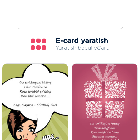
E-card yaratish
Yaratish bepul eCard