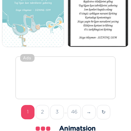
Ads
1
2
3
46
→
↻
...
Animatsion