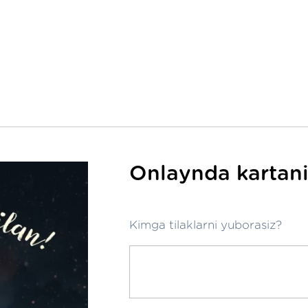
Onlaynda kartani
Kimga tilaklarni yuborasiz?