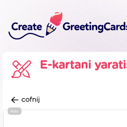
E-kartani yarat
cofnij
Ads