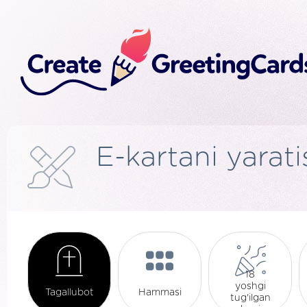
E-kartani yarati
18
yoshgi
Tagallubot
Hammasi
tug'ilgan