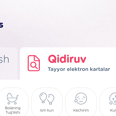
sh
Qidiruv
Tayyor elektron kartalar
Bolaning
Ism kun
Kechirim
Kulg
Tug'ilishi