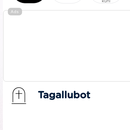
kuni
Ads
Tagallubot