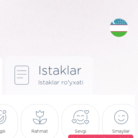
Istaklar
Istaklar roʻyxati
ili
Rahmat
Sevgi
Smayllar