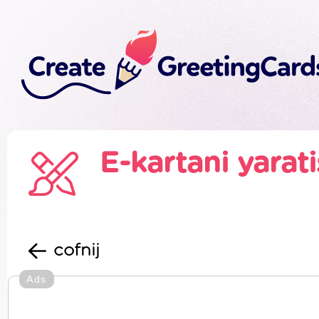
E-kartani yarat
cofnij
Ads