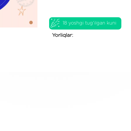
18 yoshgi tug'ilgan kuni
Yorliqlar: