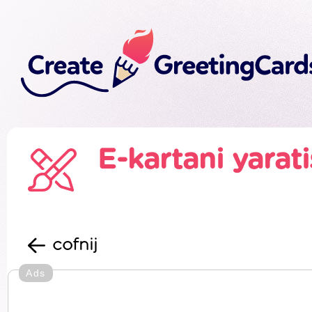
E-kartani yarat
cofnij
Ads