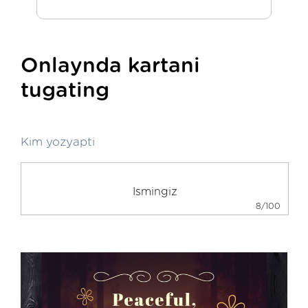
Onlaynda kartani
tugating
Kim yozyapti
8/100