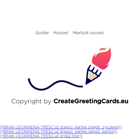
Qoidlar
Muloqot
Maxfiylik siyosati
Copyright by
CreateGreetingCards.eu
([BRAK USTAWIENIA TRESC:uz stworz_kartke znajdz_zyczenie])
([BRAK USTAWIENIA TRESC:uz stworz_kartke zapisz_kartke])
([BRAK USTAWIENIA TRESC:uz krok2 title])