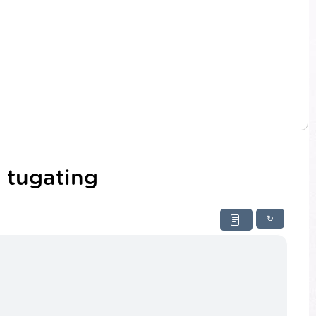
 tugating
↻