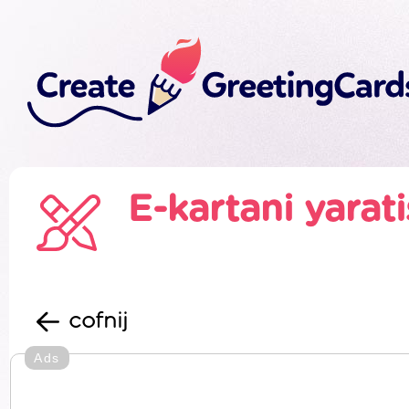
E-kartani yarat
cofnij
Ads