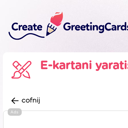
E-kartani yarat
cofnij
Ads